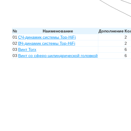
№
Наименование
Дополнение
Ко
01
СЧ-динамик системы Top-HiFi
2
02
ВЧ-динамик системы Top-HiFi
2
03
Винт Torx
6
03
Винт со сферо-цилиндрической головкой
6