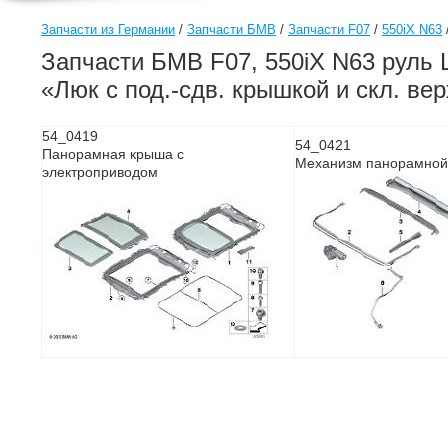
Запчасти из Германии
/
Запчасти БМВ
/
Запчасти F07
/
550iX N63
Запчасти БМВ F07, 550iX N63 руль L
«Люк с под.-сдв. крышкой и скл. вер
54_0419
54_0421
Панорамная крыша с
Механизм панорамной
электроприводом