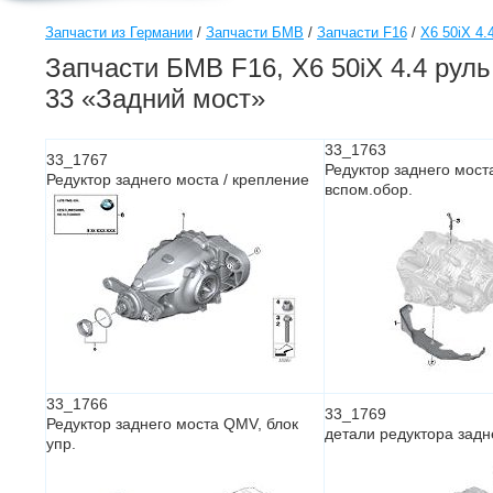
Запчасти из Германии
/
Запчасти БМВ
/
Запчасти F16
/
X6 50iX 4.
Запчасти БМВ F16, X6 50iX 4.4 руль
33 «Задний мост»
33_1763
33_1767
Редуктор заднего мост
Редуктор заднего моста / крепление
вспом.обор.
33_1766
33_1769
Редуктор заднего моста QMV, блок
детали редуктора задн
упр.