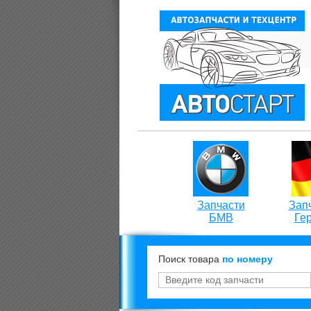
Запчасти
Запч
БМВ
Ге
Поиск товара
по номеру