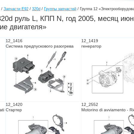
/
Запчасти E92
/
320d
/
Группы запчастей
/
Группа 12 «Электрооборудов
20d руль L, КПП N, год 2005, месяц июн
ие двигателя»
12_1416
12_1419
Система предпускового разогрева
генератор
12_1420
12_2552
ati
Стартер
Motorino di avviamento - R