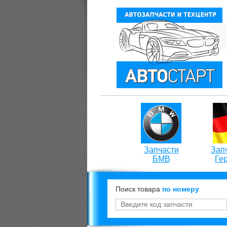
Запчасти
Запч
БМВ
Ге
Поиск товара
по номеру