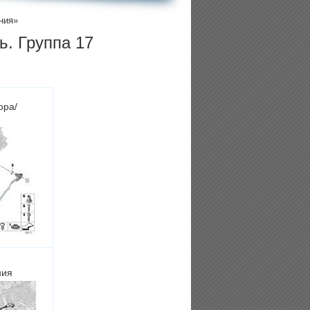
ния»
ь. Группа 17
ора/
ния