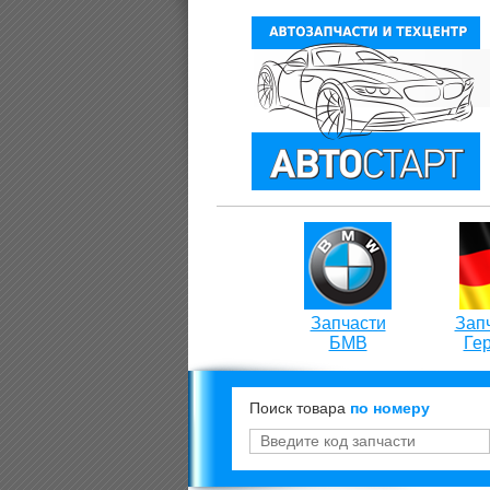
Запчасти
Запч
БМВ
Ге
Поиск товара
по номеру