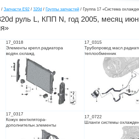
/
Запчасти E92
/
320d
/
Группы запчастей
/
Группа 17 «Система охлажде
20d руль L, КПП N, год 2005, месяц июн
ия»
17_0318
17_0315
о
Элементы крепл.радиатора
Трубопровод масл.радиат
водян.охлажд.
теплообменник
17_0317
17_0722
Кожух вентилятора-
Шланги системы охлажде
дополнительн.элементы