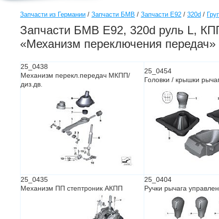
Запчасти из Германии
/
Запчасти БМВ
/
Запчасти E92
/
320d
/
Гру
Запчасти БМВ E92, 320d руль L, КПП
«Механизм переключения передач»
25_0438
25_0454
Механизм перекл.передач МКПП/
Головки / крышки рыча
диз.дв.
25_0435
25_0404
Механизм ПП стептроник АКПП
Ручки рычага управлен