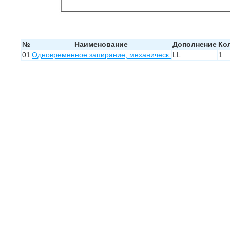
№
Наименование
Дополнение
Ко
01
Одновременное запирание, механическ.
LL
1