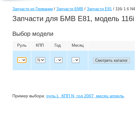
Запчасти из Германии
/
Запчасти БМВ
/
Запчасти E81
/
116i 1.6 N
Запчасти для БМВ E81, модель 116i
Выбор модели
Руль
КПП
Год
Месяц
Пример выбора:
руль
L
, КПП
N
, год
2007
, месяц
апрель
.