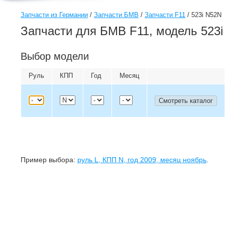
Запчасти из Германии
/
Запчасти БМВ
/
Запчасти F11
/
523i N52N
Запчасти для БМВ F11, модель 523
Выбор модели
Руль
КПП
Год
Месяц
Пример выбора:
руль
L
, КПП
N
, год
2009
, месяц
ноябрь
.