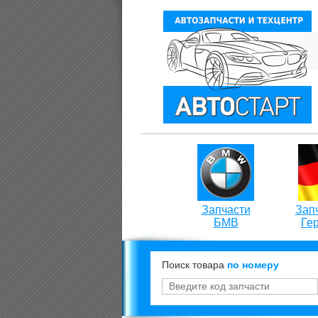
Запчасти
Запч
БМВ
Ге
Поиск товара
по номеру