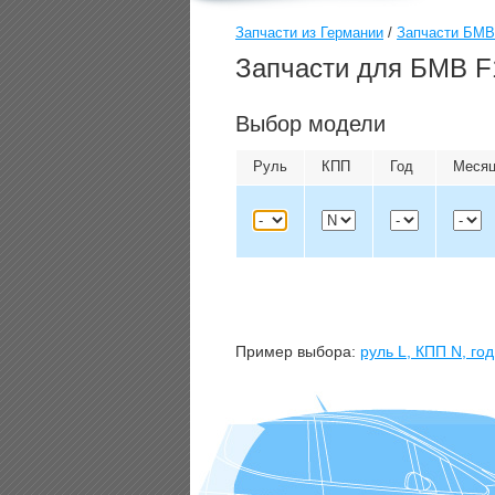
Запчасти из Германии
/
Запчасти БМВ
Запчасти для БМВ F1
Выбор модели
Руль
КПП
Год
Меся
Пример выбора:
руль
L
, КПП
N
, го