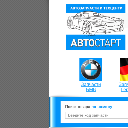
Запчасти
Запч
БМВ
Ге
Поиск товара
по номеру