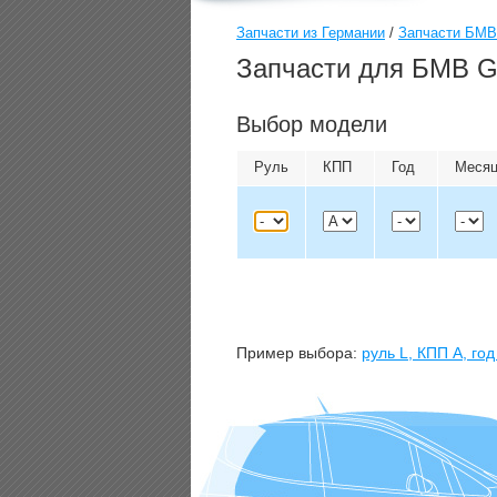
Запчасти из Германии
/
Запчасти БМВ
Запчасти для БМВ G
Выбор модели
Руль
КПП
Год
Меся
Пример выбора:
руль
L
, КПП
A
, го