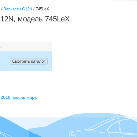
/
Запчасти G12N
/
745LeX
12N, модель 745LeX
ц
д
2018
, месяц
март
.